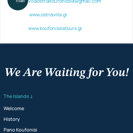
villaostriakoufonissia@gmail.com
www.ostriavilla.gr
www.koufonissiatours.gr
We Are Waiting for You!
The Islands ↓
Welcome
History
Pano Koufonisi