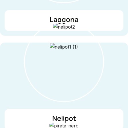
Laggona
Nelipot