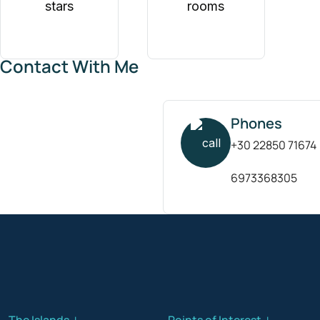
stars
rooms
Contact With Me
Phones
+30 22850 71674
6973368305
The Islands ↓
Points of Interest ↓