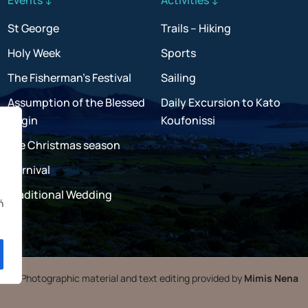
St George
Trails – Hiking
Holy Week
Sports
The Fisherman’s Festival
Sailing
Assumption of the Blessed
Daily Excursion to Kato
Virgin
Koufonissi
the Christmas season
Carnival
Traditional Wedding
ή
Photographic material and text editing provided by
Mimis Nena