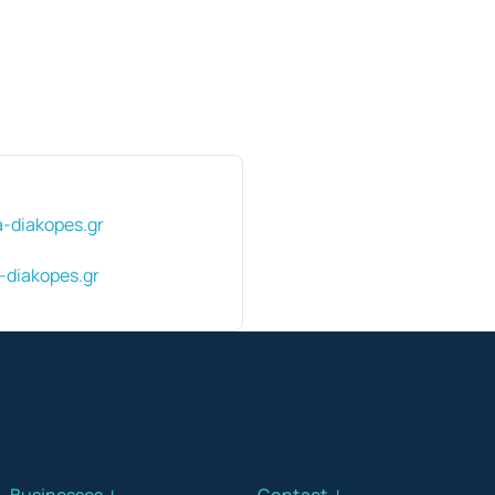
a-diakopes.gr
-diakopes.gr
Businesses ↓
Contact ↓