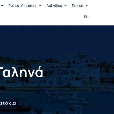
Points of Interest
Activities
Events
EL
 Γαληνά
πιτάκια