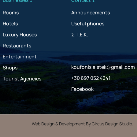
Rooms
Announcements
Hotels
Useful phones
Luxury Houses
Σ.Τ.Ε.Κ.
Restaurants
Entertainment
koufonisia.stek@gmail.com
Shops
+30 697 052 4341
Tourist Agencies
Facebook
Web Design & Development By Circus Design Studio.