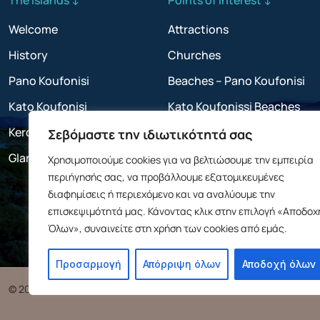
Welcome
Attractions
History
Churches
Pano Koufonisi
Beaches – Pano Koufonisi
Kato Koufonisi
Kato Koufonissi Beaches
Keros
Σεβόμαστε την ιδιωτικότητά σας
Glaronisi
Χρησιμοποιούμε cookies για να βελτιώσουμε την εμπειρία
περιήγησής σας, να προβάλλουμε εξατομικευμένες
διαφημίσεις ή περιεχόμενο και να αναλύουμε την
επισκεψιμότητά μας. Κάνοντας κλικ στην επιλογή «Αποδοχ
Όλων», συναινείτε στη χρήση των cookies από εμάς.
Προσαρμογή
Απόρριψη όλων
Αποδοχή όλων
© 2025 Association of Tourist Businesses of Koufonisia