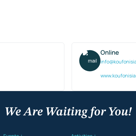
Online
info@koufonisi
www.koufonisia
We Are Waiting for You!
Events ↓
Activities ↓