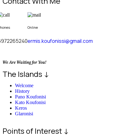
Contact With Me
hones
Online
6972265240
ermis.koufonissi@gmail.com
We Are Waiting for You!
The Islands ↓
Welcome
History
Pano Koufonisi
Kato Koufonisi
Keros
Glaronisi
Points of Interest ↓