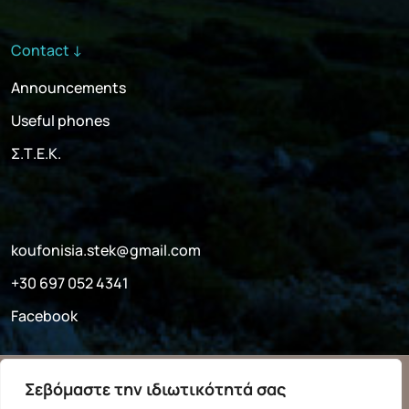
Contact ↓
Announcements
Useful phones
Σ.Τ.Ε.Κ.
koufonisia.stek@gmail.com
+30 697 052 4341
Facebook
© 2025 Association of Tourist Businesses of Koufonisia
Σεβόμαστε την ιδιωτικότητά σας