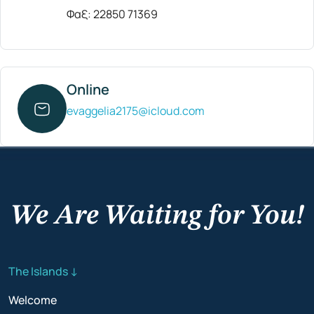
Φαξ: 22850 71369
Online
evaggelia2175@icloud.com
We Are Waiting for You!
The Islands ↓
Welcome