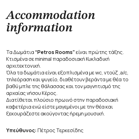
Accommodation
information
Τα Δωμάτια
“Petros Rooms”
είναι πρώτης τάξης.
Κτισμένα σε minimal παραδοσιακή Κυκλαδική
αρχιτεκτονική.
Όλα τα δωμάτια είναι εξοπλισμένα με wc, ντούζ ,a/c,
τηλεόραση και ψυγείο, διαθέτουν βεράντα με θέα το
βαθύ μπλε της θάλασσας και τον μαγνητισμό της
αρχαίας νήσου Κέρος.
Διατίθεται πλούσιο πρωινό στην παραδοσιακή
καφετέρια ενώ είστε μαγεμένοι με την θέα και
ξεκουράζεστε ακούγοντας ήρεμη μουσική.
Υπεύθυνος:
Πέτρος Τερκεσίδης