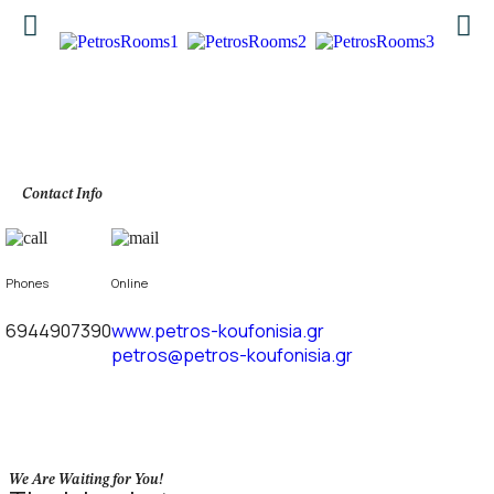
Contact Info
Phones
Online
6944907390
www.petros-koufonisia.gr
petros@petros-koufonisia.gr
We Are Waiting for You!