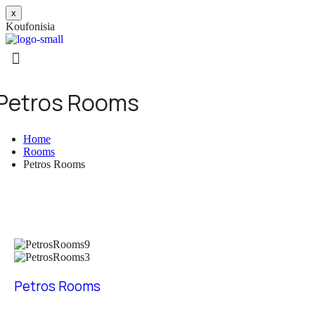
x
K
o
u
f
o
n
i
s
i
a
Petros Rooms
Home
Rooms
Petros Rooms
Petros Rooms