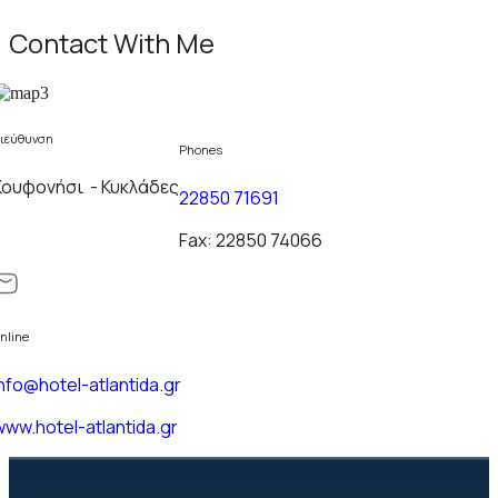
Contact With Me
ιεύθυνση
Phones
Κουφονήσι - Κυκλάδες
22850 71691
Fax: 22850 74066
nline
info@hotel-atlantida.gr
www.hotel-atlantida.gr