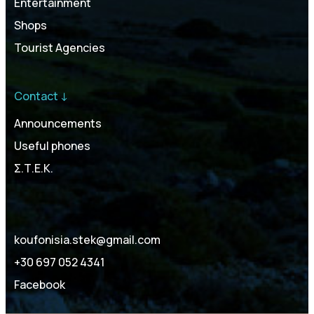
Entertainment
Shops
Tourist Agencies
Contact ↓
Announcements
Useful phones
Σ.Τ.Ε.Κ.
koufonisia.stek@gmail.com
+30 697 052 4341
Facebook