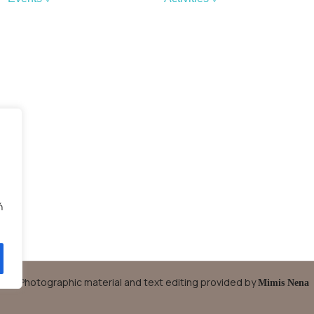
St George
Trails – Hiking
Holy Week
Sports
The Fisherman’s Festival
Sailing
Assumption of the Blessed
Daily Excursion to Kato
Virgin
Koufonissi
the Christmas season
Carnival
Traditional Wedding
ή
Photographic material and text editing provided by
Mimis Nena