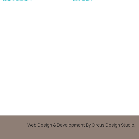
Rooms
Announcements
Hotels
Useful phones
Luxury Houses
Σ.Τ.Ε.Κ.
Restaurants
Entertainment
koufonisia.stek@gmail.com
Shops
+30 697 052 4341
Tourist Agencies
Facebook
Web Design & Development By Circus Design Studio.