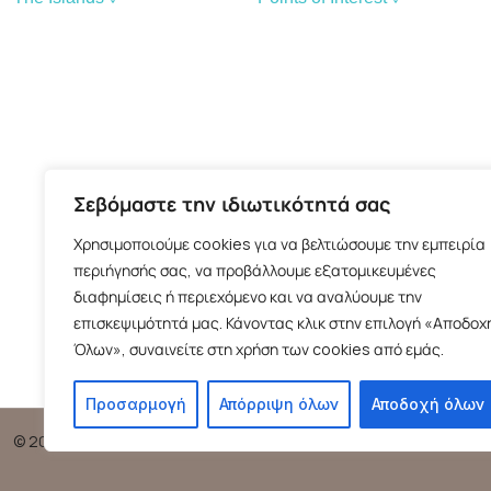
Welcome
Attractions
History
Churches
Pano Koufonisi
Beaches – Pano Koufonisi
Kato Koufonisi
Kato Koufonissi Beaches
Keros
Σεβόμαστε την ιδιωτικότητά σας
Glaronisi
Χρησιμοποιούμε cookies για να βελτιώσουμε την εμπειρία
περιήγησής σας, να προβάλλουμε εξατομικευμένες
διαφημίσεις ή περιεχόμενο και να αναλύουμε την
επισκεψιμότητά μας. Κάνοντας κλικ στην επιλογή «Αποδοχ
Όλων», συναινείτε στη χρήση των cookies από εμάς.
Προσαρμογή
Απόρριψη όλων
Αποδοχή όλων
© 2025 Association of Tourist Businesses of Koufonisia