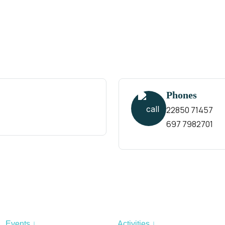
Phones
22850 71457
697 7982701
We Are Waiting for You!
Events ↓
Activities ↓