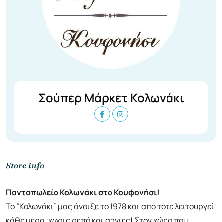
Σούπερ Μάρκετ Κολωνάκι
Store info
Παντοπωλείο Κολωνάκι στο Κουφονήσι!
Το “Κολωνάκι” μας άνοιξε το 1978 και από τότε λειτουργεί
κάθε μέρα, χωρίς ρεπό και αργίες! Στον χώρο που