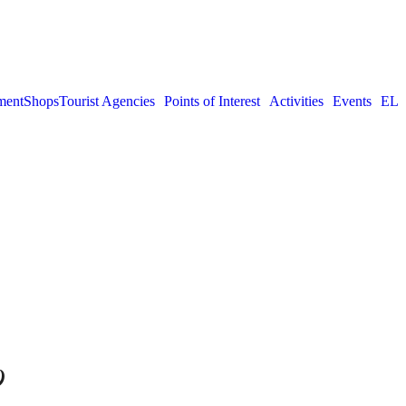
ment
Shops
Tourist Agencies
Points of Interest
Activities
Events
EL
​