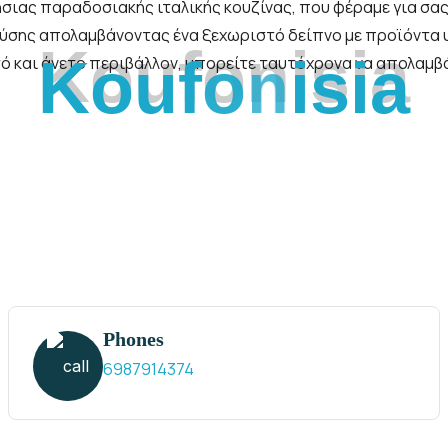
ήσιας παραδοσιακής ιταλικής κουζίνας, που φέραμε για σα
γεύσης απολαμβάνοντας ένα ξεχωριστό δείπνο με προϊόντα υ
K
o
u
f
o
n
i
s
i
a
ό και άνετο περιβάλλον, μπορείτε ταυτόχρονα να απολαμβάν
Phones
6987914374