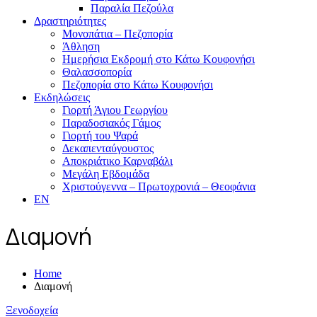
Παραλία Πεζούλα
Δραστηριότητες
Μονοπάτια – Πεζοπορία
Άθληση
Ημερήσια Εκδρομή στο Κάτω Κουφονήσι
Θαλασσοπορία
Πεζοπορία στο Κάτω Κουφονήσι
Εκδηλώσεις
Γιορτή Άγιου Γεωργίου
Παραδοσιακός Γάμος
Γιορτή του Ψαρά
Δεκαπενταύγουστος
Αποκριάτικο Καρναβάλι
Μεγάλη Εβδομάδα
Χριστούγεννα – Πρωτοχρονιά – Θεοφάνια
EN
Διαμονή
Home
Διαμονή
Ξενοδοχεία