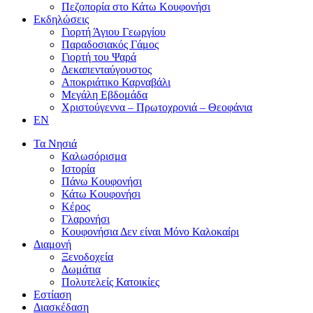
Πεζοπορία στο Κάτω Κουφονήσι
Εκδηλώσεις
Γιορτή Άγιου Γεωργίου
Παραδοσιακός Γάμος
Γιορτή του Ψαρά
Δεκαπενταύγουστος
Αποκριάτικο Καρναβάλι
Μεγάλη Εβδομάδα
Χριστούγεννα – Πρωτοχρονιά – Θεοφάνια
EN
Τα Νησιά
Καλωσόρισμα
Ιστορία
Πάνω Κουφονήσι
Κάτω Κουφονήσι
Κέρος
Γλαρονήσι
Κουφονήσια Δεν είναι Μόνο Καλοκαίρι
Διαμονή
Ξενοδοχεία
Δωμάτια
Πολυτελείς Κατοικίες
Εστίαση
Διασκέδαση