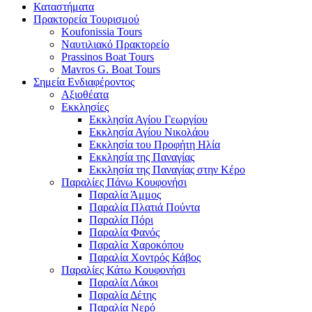
Καταστήματα
Πρακτορεία Τουρισμού
Koufonissia Tours
Ναυτιλιακό Πρακτορείο
Prassinos Boat Tours
Mavros G. Boat Tours
Σημεία Ενδιαφέροντος
Αξιοθέατα
Εκκλησίες
Εκκλησία Αγίου Γεωργίου
Εκκλησία Αγίου Νικολάου
Εκκλησία του Προφήτη Ηλία
Εκκλησία της Παναγίας
Εκκλησία της Παναγίας στην Κέρο
Παραλίες Πάνω Κουφονήσι
Παραλία Άμμος
Παραλία Πλατιά Πούντα
Παραλία Πόρι
Παραλία Φανός
Παραλία Χαροκόπου
Παραλία Χοντρός Κάβος
Παραλίες Κάτω Κουφονήσι
Παραλία Λάκοι
Παραλία Δέτης
Παραλία Νερό