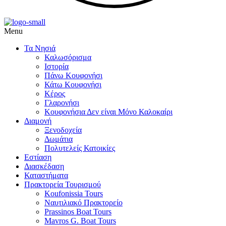
Menu
Τα Νησιά
Καλωσόρισμα
Ιστορία
Πάνω Κουφονήσι
Κάτω Κουφονήσι
,
Κέρος
Γλαρονήσι
Κουφονήσια Δεν είναι Μόνο Καλοκαίρι
Διαμονή
,
Ξενοδοχεία
Δωμάτια
Πολυτελείς Κατοικίες
Εστίαση
Διασκέδαση
Καταστήματα
Πρακτορεία Τουρισμού
Koufonissia Tours
Ναυτιλιακό Πρακτορείο
ι
Prassinos Boat Tours
Mavros G. Boat Tours