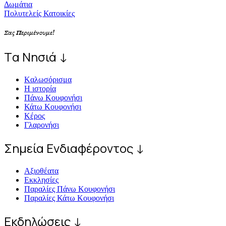
Δωμάτια
Πολυτελείς Κατοικίες
Σας Περιμένουμε!
Tα Νησιά ↓
Kαλωσόρισμα
Η ιστορία
Πάνω Κουφονήσι
Κάτω Κουφονήσι
Κέρος
Γλαρονήσι
Σημεία Ενδιαφέροντος ↓
Αξιοθέατα
Εκκλησίες
Παραλίες Πάνω Κουφονήσι
Παραλίες Κάτω Κουφονήσι
Εκδηλώσεις ↓