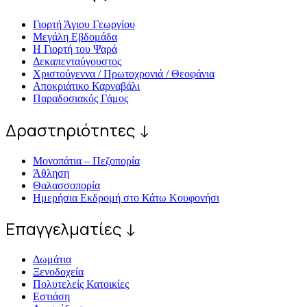
Γιορτή Άγιου Γεωργίου
Μεγάλη Εβδομάδα
Η Γιορτή του Ψαρά
Δεκαπενταύγουστος
Χριστούγεννα / Πρωτοχρονιά / Θεοφάνια
Αποκριάτικο Καρναβάλι
Παραδοσιακός Γάμος
Δραστηριότητες ↓
Μονοπάτια – Πεζοπορία
Άθληση
Θαλασσοπορία
Ημερήσια Εκδρομή στο Κάτω Κουφονήσι
Επαγγελματίες ↓
Δωμάτια
Ξενοδοχεία
Πολυτελείς Κατοικίες
Εστιάση