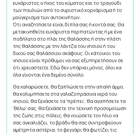
ευχάριστος ο ήχος του κύματος και το τραγούδι
των πουλιών από το συριστικό κορνάρισμα ή το
μούγκρισμα των αυτοκινήτων.
Ότι αναζητήσετε είναι δίπλα σας ή κοντά σας. Θα
μετακινηθείτε ευχάριστα περπατώντας ή με ένα
ποδήλατο στο πλάι της θαλάσσης ή στην πλάτη
της θαλάσσης με την λάντζα του νησιού ή του
δικού σας θαλάσσιου σκάφους. Οι κάτοικοι του
νησιού είναι πρόθυμοι να σας εξυπηρετήσουν σε
ότι χρειαστείτε. Εδώ δεν υπάρχει μόνος, όλοι κα
όλα γίνονται ένα δεμένο σύνολο.
Θα χαλαρώσετε, θα ξαπλώσετε στην απαλή άμμο,
θα κολυμπήσετε στα γαλαζοπράσινα νερά του
νησιού, θα ξεχάσετε τα ‘πρέπει’, θα αγαπήσετε τα
‘θέλω’ σας, θα ξεχάσετε την τεχνική προσομοίωση
της ζωής στις πόλεις, θα νοιώσετε τον ήλιο να
σας αγκαλιάζει, το βράδυ θα σας συντροφεύουν
αμέτρητα αστέρια, το φεγγάρι θα φωτίζει τις