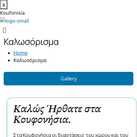
x
K
o
u
f
o
n
i
s
i
a
Καλωσόρισμα
Home
Καλωσόρισμα
Gallery
Καλώς Ήρθατε στα
Κουφονήσια.
Στα Κουφονήσια οι διαστάσεις του χώρου και του