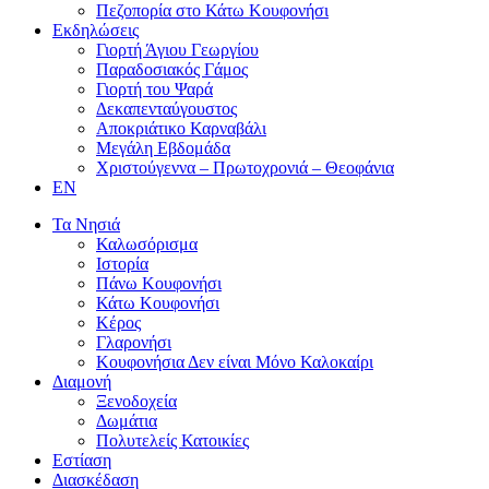
Πεζοπορία στο Κάτω Κουφονήσι
Εκδηλώσεις
Γιορτή Άγιου Γεωργίου
Παραδοσιακός Γάμος
Γιορτή του Ψαρά
Δεκαπενταύγουστος
Αποκριάτικο Καρναβάλι
Μεγάλη Εβδομάδα
Χριστούγεννα – Πρωτοχρονιά – Θεοφάνια
EN
Τα Νησιά
Καλωσόρισμα
Ιστορία
Πάνω Κουφονήσι
Κάτω Κουφονήσι
Κέρος
Γλαρονήσι
Κουφονήσια Δεν είναι Μόνο Καλοκαίρι
Διαμονή
Ξενοδοχεία
Δωμάτια
Πολυτελείς Κατοικίες
Εστίαση
Διασκέδαση