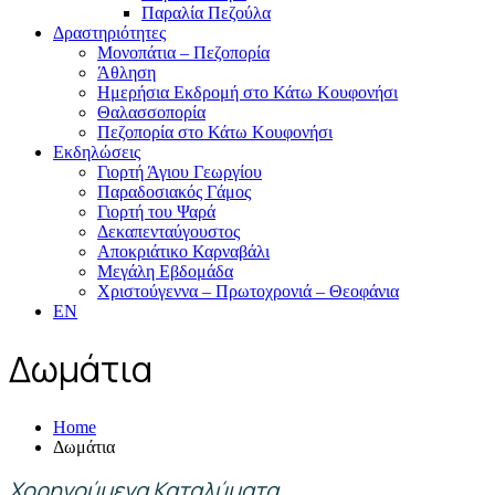
Παραλία Πεζούλα
Δραστηριότητες
Μονοπάτια – Πεζοπορία
Άθληση
Ημερήσια Εκδρομή στο Κάτω Κουφονήσι
Θαλασσοπορία
Πεζοπορία στο Κάτω Κουφονήσι
Εκδηλώσεις
Γιορτή Άγιου Γεωργίου
Παραδοσιακός Γάμος
Γιορτή του Ψαρά
Δεκαπενταύγουστος
Αποκριάτικο Καρναβάλι
Μεγάλη Εβδομάδα
Χριστούγεννα – Πρωτοχρονιά – Θεοφάνια
EN
Δωμάτια
Home
Δωμάτια
Χορηγούμενα Καταλύματα