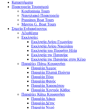
Καταστήματα
Πρακτορεία Τουρισμού
Koufonissia Tours
Ναυτιλιακό Πρακτορείο
Prassinos Boat Tours
Mavros G. Boat Tours
Σημεία Ενδιαφέροντος
Αξιοθέατα
Εκκλησίες
Εκκλησία Αγίου Γεωργίου
Εκκλησία Αγίου Νικολάου
Εκκλησία του Προφήτη Ηλία
Εκκλησία της Παναγίας
Εκκλησία της Παναγίας στην Κέρο
Παραλίες Πάνω Κουφονήσι
Παραλία Άμμος
Παραλία Πλατιά Πούντα
Παραλία Πόρι
Παραλία Φανός
Παραλία Χαροκόπου
Παραλία Χοντρός Κάβος
Παραλίες Κάτω Κουφονήσι
Παραλία Λάκοι
Παραλία Δέτης
Παραλία Νερό