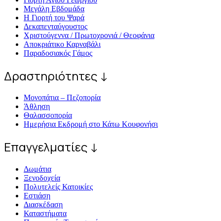
Μεγάλη Εβδομάδα
Η Γιορτή του Ψαρά
Δεκαπενταύγουστος
Χριστούγεννα / Πρωτοχρονιά / Θεοφάνια
Αποκριάτικο Καρναβάλι
Παραδοσιακός Γάμος
Δραστηριότητες ↓
Μονοπάτια – Πεζοπορία
Άθληση
Θαλασσοπορία
Ημερήσια Εκδρομή στο Κάτω Κουφονήσι
Επαγγελματίες ↓
Δωμάτια
Ξενοδοχεία
Πολυτελείς Κατοικίες
Εστιάση
Διασκέδαση
Καταστήματα