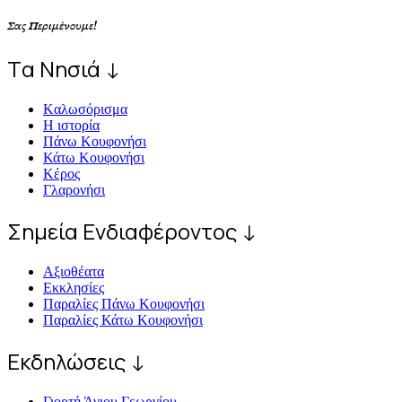
Σας Περιμένουμε!
Tα Νησιά ↓
Kαλωσόρισμα
Η ιστορία
Πάνω Κουφονήσι
Κάτω Κουφονήσι
Κέρος
Γλαρονήσι
Σημεία Ενδιαφέροντος ↓
Αξιοθέατα
Εκκλησίες
Παραλίες Πάνω Κουφονήσι
Παραλίες Κάτω Κουφονήσι
Εκδηλώσεις ↓
Γιορτή Άγιου Γεωργίου