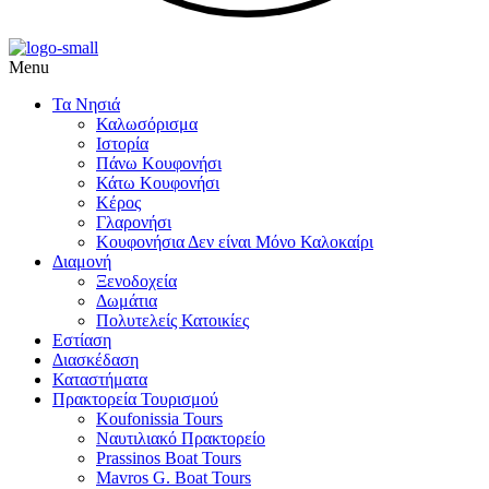
Menu
Τα Νησιά
Καλωσόρισμα
Ιστορία
Πάνω Κουφονήσι
Κάτω Κουφονήσι
,
Κέρος
Γλαρονήσι
Κουφονήσια Δεν είναι Μόνο Καλοκαίρι
Διαμονή
,
Ξενοδοχεία
Δωμάτια
Πολυτελείς Κατοικίες
Εστίαση
Διασκέδαση
Καταστήματα
Πρακτορεία Τουρισμού
Koufonissia Tours
Ναυτιλιακό Πρακτορείο
ι
Prassinos Boat Tours
Mavros G. Boat Tours