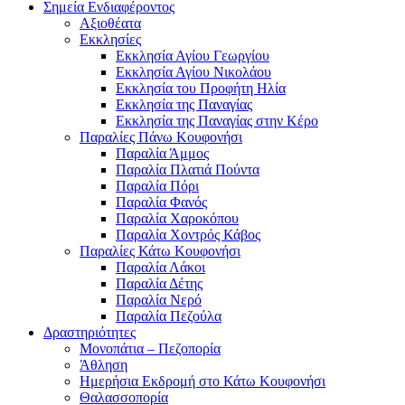
Σημεία Ενδιαφέροντος
Αξιοθέατα
Εκκλησίες
Εκκλησία Αγίου Γεωργίου
Εκκλησία Αγίου Νικολάου
Εκκλησία του Προφήτη Ηλία
ι
Εκκλησία της Παναγίας
Εκκλησία της Παναγίας στην Κέρο
Παραλίες Πάνω Κουφονήσι
Παραλία Άμμος
Παραλία Πλατιά Πούντα
Παραλία Πόρι
Παραλία Φανός
Παραλία Χαροκόπου
Παραλία Χοντρός Κάβος
Παραλίες Κάτω Κουφονήσι
Παραλία Λάκοι
Παραλία Δέτης
ε
Παραλία Νερό
Παραλία Πεζούλα
Δραστηριότητες
Μονοπάτια – Πεζοπορία
Άθληση
Ημερήσια Εκδρομή στο Κάτω Κουφονήσι
Θαλασσοπορία