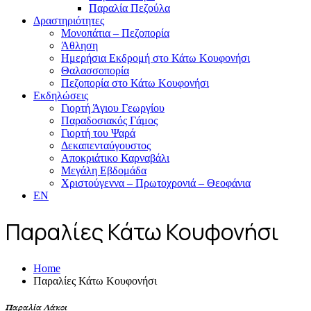
Παραλία Πεζούλα
Δραστηριότητες
Μονοπάτια – Πεζοπορία
Άθληση
Ημερήσια Εκδρομή στο Κάτω Κουφονήσι
Θαλασσοπορία
Πεζοπορία στο Κάτω Κουφονήσι
Εκδηλώσεις
Γιορτή Άγιου Γεωργίου
Παραδοσιακός Γάμος
Γιορτή του Ψαρά
Δεκαπενταύγουστος
Αποκριάτικο Καρναβάλι
Μεγάλη Εβδομάδα
Χριστούγεννα – Πρωτοχρονιά – Θεοφάνια
EN
Παραλίες Κάτω Κουφονήσι
Home
Παραλίες Κάτω Κουφονήσι
Παραλία Λάκοι