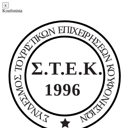
x
K
o
u
f
o
n
i
s
i
a
ος
Ε
Π
Ι
κών
Χ
Ν
Ε
Ω
Ι
Ρ
Κ
Η
Ι
Τ
σεων
Σ
Σ
Ε
Ι
Ω
ίων.
Ρ
Υ
Ν
Σ.Τ.Ε.Κ.
Ο
Κ
Τ
Ο
Σ
Υ
Ο
1996
Φ
Μ
Ο
Σ
Ν
Ε
Η
Δ
Σ
Ν
Ι
Ω
Υ
Ν
Σ