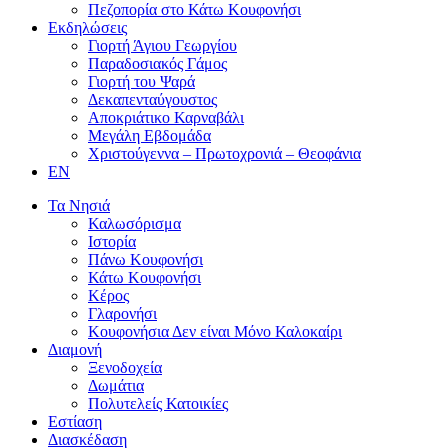
Πεζοπορία στο Κάτω Κουφονήσι
Εκδηλώσεις
Γιορτή Άγιου Γεωργίου
Παραδοσιακός Γάμος
Γιορτή του Ψαρά
Δεκαπενταύγουστος
Αποκριάτικο Καρναβάλι
Μεγάλη Εβδομάδα
Χριστούγεννα – Πρωτοχρονιά – Θεοφάνια
EN
Τα Νησιά
Καλωσόρισμα
Ιστορία
Πάνω Κουφονήσι
Κάτω Κουφονήσι
Κέρος
Γλαρονήσι
Κουφονήσια Δεν είναι Μόνο Καλοκαίρι
Διαμονή
Ξενοδοχεία
Δωμάτια
Πολυτελείς Κατοικίες
Εστίαση
Διασκέδαση