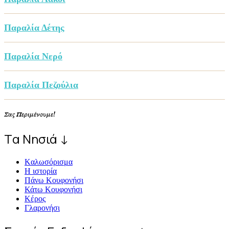
Παραλία Δέτης
Παραλία Νερό
Παραλία Πεζούλια
Σας Περιμένουμε!
Tα Νησιά ↓
Kαλωσόρισμα
Η ιστορία
Πάνω Κουφονήσι
Κάτω Κουφονήσι
Κέρος
Γλαρονήσι