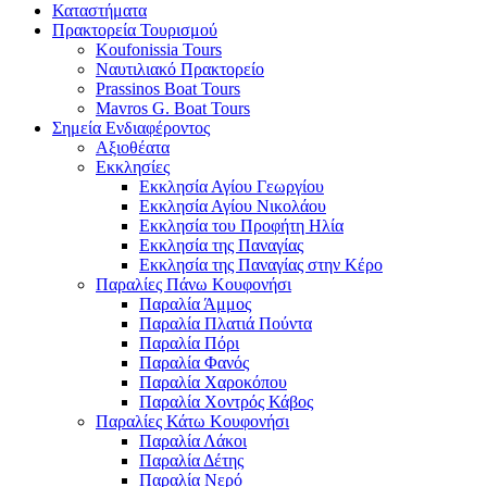
Καταστήματα
Πρακτορεία Τουρισμού
Koufonissia Tours
Ναυτιλιακό Πρακτορείο
Prassinos Boat Tours
Mavros G. Boat Tours
Σημεία Ενδιαφέροντος
Αξιοθέατα
Εκκλησίες
Εκκλησία Αγίου Γεωργίου
Εκκλησία Αγίου Νικολάου
Εκκλησία του Προφήτη Ηλία
Εκκλησία της Παναγίας
Εκκλησία της Παναγίας στην Κέρο
Παραλίες Πάνω Κουφονήσι
Παραλία Άμμος
Παραλία Πλατιά Πούντα
Παραλία Πόρι
Παραλία Φανός
Παραλία Χαροκόπου
Παραλία Χοντρός Κάβος
Παραλίες Κάτω Κουφονήσι
Παραλία Λάκοι
Παραλία Δέτης
Παραλία Νερό