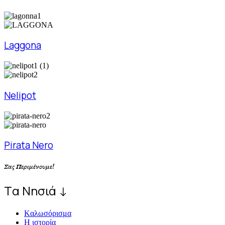
Laggona
Nelipot
Pirata Nero
Σας Περιμένουμε!
Tα Νησιά ↓
Kαλωσόρισμα
Η ιστορία