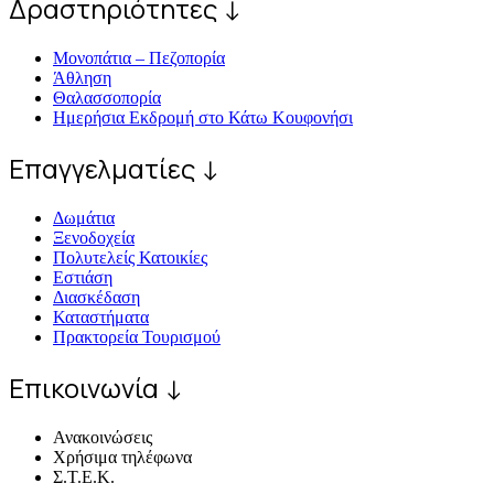
Δραστηριότητες ↓
Μονοπάτια – Πεζοπορία
Άθληση
Θαλασσοπορία
Ημερήσια Εκδρομή στο Κάτω Κουφονήσι
Επαγγελματίες ↓
Δωμάτια
Ξενοδοχεία
Πολυτελείς Κατοικίες
Εστιάση
Διασκέδαση
Καταστήματα
Πρακτορεία Τουρισμού
Επικοινωνία ↓
Ανακοινώσεις
Χρήσιμα τηλέφωνα
Σ.Τ.Ε.Κ.