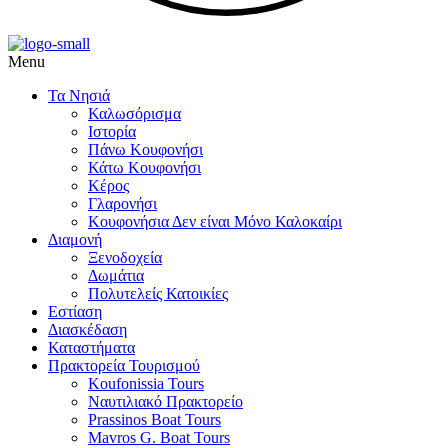
Menu
Τα Νησιά
Καλωσόρισμα
Ιστορία
Πάνω Κουφονήσι
Κάτω Κουφονήσι
,
Κέρος
Γλαρονήσι
Κουφονήσια Δεν είναι Μόνο Καλοκαίρι
Διαμονή
,
Ξενοδοχεία
Δωμάτια
Πολυτελείς Κατοικίες
Εστίαση
Διασκέδαση
Καταστήματα
Πρακτορεία Τουρισμού
Koufonissia Tours
Ναυτιλιακό Πρακτορείο
ι
Prassinos Boat Tours
Mavros G. Boat Tours