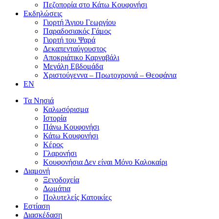
Πεζοπορία στο Κάτω Κουφονήσι
Εκδηλώσεις
Γιορτή Άγιου Γεωργίου
Παραδοσιακός Γάμος
Γιορτή του Ψαρά
Δεκαπενταύγουστος
Αποκριάτικο Καρναβάλι
Μεγάλη Εβδομάδα
Χριστούγεννα – Πρωτοχρονιά – Θεοφάνια
EN
Τα Νησιά
Καλωσόρισμα
Ιστορία
Πάνω Κουφονήσι
Κάτω Κουφονήσι
Κέρος
Γλαρονήσι
Κουφονήσια Δεν είναι Μόνο Καλοκαίρι
Διαμονή
Ξενοδοχεία
Δωμάτια
Πολυτελείς Κατοικίες
Εστίαση
Διασκέδαση