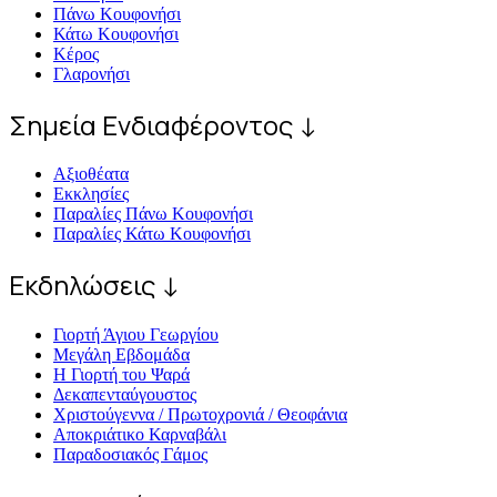
Πάνω Κουφονήσι
Κάτω Κουφονήσι
Κέρος
Γλαρονήσι
Σημεία Ενδιαφέροντος ↓
Αξιοθέατα
Εκκλησίες
Παραλίες Πάνω Κουφονήσι
Παραλίες Κάτω Κουφονήσι
Εκδηλώσεις ↓
Γιορτή Άγιου Γεωργίου
Μεγάλη Εβδομάδα
Η Γιορτή του Ψαρά
Δεκαπενταύγουστος
Χριστούγεννα / Πρωτοχρονιά / Θεοφάνια
Αποκριάτικο Καρναβάλι
Παραδοσιακός Γάμος