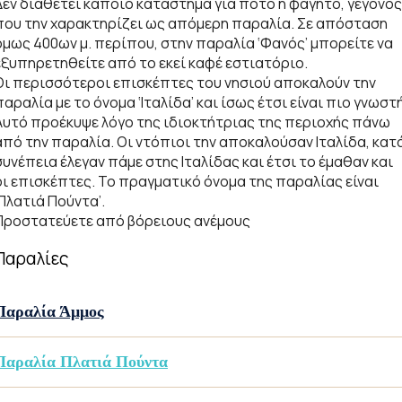
Δεν διαθέτει κάποιο κατάστημα για ποτό ή φαγητό, γεγονός
που την χαρακτηρίζει ως απόμερη παραλία. Σε απόσταση
όμως 400ων μ. περίπου, στην παραλία ‘Φανός’ μπορείτε να
εξυπηρετηθείτε από το εκεί καφέ εστιατόριο.
Οι περισσότεροι επισκέπτες του νησιού αποκαλούν την
ι
παραλία με το όνομα ‘Ιταλίδα’ και ίσως έτσι είναι πιο γνωστή
Αυτό προέκυψε λόγο της ιδιοκτήτριας της περιοχής πάνω
από την παραλία. Οι ντόπιοι την αποκαλούσαν Ιταλίδα, κατ
συνέπεια έλεγαν πάμε στης Ιταλίδας και έτσι το έμαθαν και
οι επισκέπτες. Το πραγματικό όνομα της παραλίας είναι
‘Πλατιά Πούντα’.
Προστατεύετε από βόρειους ανέμους
Παραλίες
ε
Παραλία Άμμος
Παραλία Πλατιά Πούντα