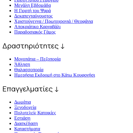
Μεγάλη Εβδομάδα
Η Γιορτή του Ψαρά
Δεκαπενταύγουστος
Χριστούγεννα / Πρωτοχρονιά / Θεοφάνια
Αποκριάτικο Καρναβάλι
Παραδοσιακός Γάμος
Δραστηριότητες ↓
Μονοπάτια – Πεζοπορία
Άθληση
Θαλασσοπορία
Ημερήσια Εκδρομή στο Κάτω Κουφονήσι
Επαγγελματίες ↓
Δωμάτια
Ξενοδοχεία
Πολυτελείς Κατοικίες
Εστιάση
Διασκέδαση
Καταστήματα