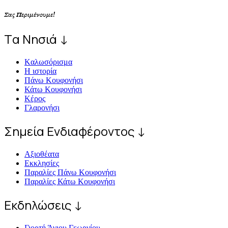
Σας Περιμένουμε!
Tα Νησιά ↓
Kαλωσόρισμα
Η ιστορία
Πάνω Κουφονήσι
Κάτω Κουφονήσι
Κέρος
Γλαρονήσι
Σημεία Ενδιαφέροντος ↓
Αξιοθέατα
Εκκλησίες
Παραλίες Πάνω Κουφονήσι
Παραλίες Κάτω Κουφονήσι
Εκδηλώσεις ↓
Γιορτή Άγιου Γεωργίου