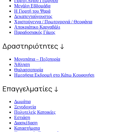
Γιορτή Άγιου Γεωργίου
Μεγάλη Εβδομάδα
Η Γιορτή του Ψαρά
Δεκαπενταύγουστος
Χριστούγεννα / Πρωτοχρονιά / Θεοφάνια
Αποκριάτικο Καρναβάλι
Παραδοσιακός Γάμος
Δραστηριότητες ↓
Μονοπάτια – Πεζοπορία
Άθληση
Θαλασσοπορία
Ημερήσια Εκδρομή στο Κάτω Κουφονήσι
Επαγγελματίες ↓
Δωμάτια
Ξενοδοχεία
Πολυτελείς Κατοικίες
Εστιάση
Διασκέδαση
Καταστήματα