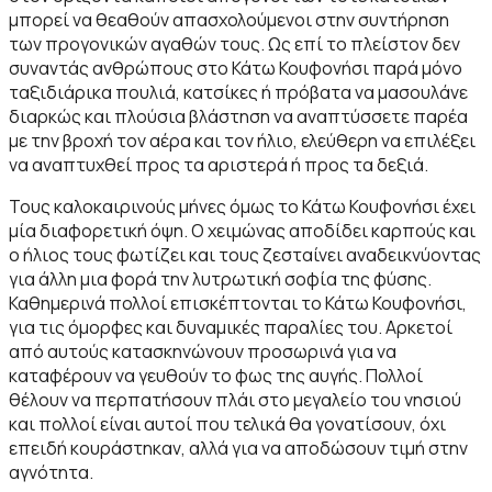
μπορεί να θεαθούν απασχολούμενοι στην συντήρηση
των προγονικών αγαθών τους. Ως επί το πλείστον δεν
συναντάς ανθρώπους στο Κάτω Κουφονήσι παρά μόνο
ταξιδιάρικα πουλιά, κατσίκες ή πρόβατα να μασουλάνε
διαρκώς και πλούσια βλάστηση να αναπτύσσετε παρέα
με την βροχή τον αέρα και τον ήλιο, ελεύθερη να επιλέξει
να αναπτυχθεί προς τα αριστερά ή προς τα δεξιά.
Τους καλοκαιρινούς μήνες όμως το Κάτω Κουφονήσι έχει
μία διαφορετική όψη. Ο χειμώνας αποδίδει καρπούς και
ο ήλιος τους φωτίζει και τους ζεσταίνει αναδεικνύοντας
για άλλη μια φορά την λυτρωτική σοφία της φύσης.
Καθημερινά πολλοί επισκέπτονται το Κάτω Κουφονήσι,
για τις όμορφες και δυναμικές παραλίες του. Αρκετοί
από αυτούς κατασκηνώνουν προσωρινά για να
καταφέρουν να γευθούν το φως της αυγής. Πολλοί
θέλουν να περπατήσουν πλάι στο μεγαλείο του νησιού
και πολλοί είναι αυτοί που τελικά θα γονατίσουν, όχι
επειδή κουράστηκαν, αλλά για να αποδώσουν τιμή στην
αγνότητα.