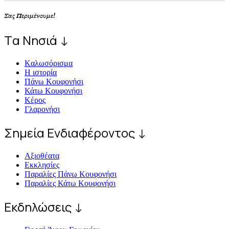
Σας Περιμένουμε!
Tα Νησιά ↓
Kαλωσόρισμα
Η ιστορία
Πάνω Κουφονήσι
Κάτω Κουφονήσι
Κέρος
Γλαρονήσι
Σημεία Ενδιαφέροντος ↓
Αξιοθέατα
Εκκλησίες
Παραλίες Πάνω Κουφονήσι
Παραλίες Κάτω Κουφονήσι
Εκδηλώσεις ↓