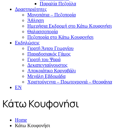
Παραλία Πεζούλα
Δραστηριότητες
Μονοπάτια – Πεζοπορία
Άθληση
Ημερήσια Εκδρομή στο Κάτω Κουφονήσι
Θαλασσοπορία
Πεζοπορία στο Κάτω Κουφονήσι
Εκδηλώσεις
Γιορτή Άγιου Γεωργίου
Παραδοσιακός Γάμος
Γιορτή του Ψαρά
Δεκαπενταύγουστος
Αποκριάτικο Καρναβάλι
Μεγάλη Εβδομάδα
Χριστούγεννα – Πρωτοχρονιά – Θεοφάνια
EN
Κάτω Κουφονήσι
Home
Κάτω Κουφονήσι