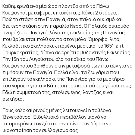
Καθημερινά ανά μία ώρα η λάντζα από το Πάνω
Κουφονήσι μεταφέρει επισκέπτες. Κάνει 2 στάσεις.
Πρώτη στάση στην Παναγιά, στον παλαιό οικισμό και
δεύτερη στάση στην παραλία Νερό. Ο Παλαιός οικισμός
ονομάζετε ‘Παναγιά’ λόγο της εκκλησίας της Παναγίας,
που βρίσκεται πολύ κοντά στον μόλο. Όμορφο, λιτό,
Κυκλαδίτικο Εκκλησάκι κτισμένο, μυστικά, το 1651, επί
Τουρκοκρατίας, δίπλα σε ερείπια βυζαντινής Εκκλησίας.
Την 15η του Αυγούστου όλα τα καΐκια του Πάνω
Κουφονησίου βοηθούν στην μεταφορά των πιστών για να
τιμήσουν την Παναγία. Πολλά είναι τα ζευγάρια που
επιλέγουν το εκκλησάκι της Παναγίας για το μυστήριο
του γάμου ή για την Βάπτιση του καρπού του γάμου τους.
Εδώ η συμμετοχή της, στολισμένης, λάντζας είναι
σωτήρια.
Τους καλοκαιρινούς μήνες λειτουργεί η ταβέρνα
‘Βενετσάνος’. Ειδυλλιακό περιβάλλον ικανό να
απομακρύνει την ζέστη, την πείνα, την δίψα ή να
ικανοποίηση τον συλλογισμό σας.