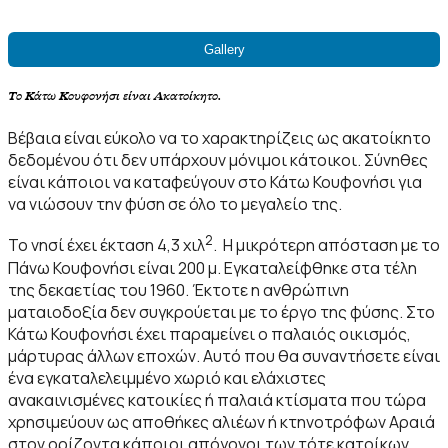
Gallery
Το Κάτω Κουφονήσι είναι Ακατοίκητο.
Βέβαια είναι εύκολο να το χαρακτηρίζεις ως ακατοίκητο
δεδομένου ότι δεν υπάρχουν μόνιμοι κάτοικοι. Σύνηθες
είναι κάποιοι να καταφεύγουν στο Κάτω Κουφονήσι για
να νιώσουν την φύση σε όλο το μεγαλείο της.
2
Το νησί έχει έκταση 4,3 χιλ
. Η μικρότερη απόσταση με το
Πάνω Κουφονήσι είναι 200 μ. Εγκαταλείφθηκε στα τέλη
της δεκαετίας του 1960. Έκτοτε η ανθρώπινη
ματαιοδοξία δεν συγκρούεται με το έργο της φύσης. Στο
Κάτω Κουφονήσι έχει παραμείνει ο παλαιός οικισμός,
μάρτυρας άλλων εποχών. Αυτό που θα συναντήσετε είναι
ένα εγκαταλελειμμένο χωριό και ελάχιστες
ανακαινισμένες κατοικίες ή παλαιά κτίσματα που τώρα
χρησιμεύουν ως αποθήκες αλιέων ή κτηνοτρόφων Αραιά
στον ορίζοντα κάποιοι απόγονοι των τότε κατοίκων