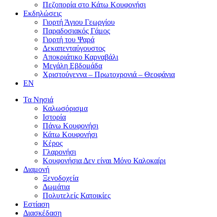
Πεζοπορία στο Κάτω Κουφονήσι
Εκδηλώσεις
Γιορτή Άγιου Γεωργίου
Παραδοσιακός Γάμος
Γιορτή του Ψαρά
Δεκαπενταύγουστος
Αποκριάτικο Καρναβάλι
Μεγάλη Εβδομάδα
Χριστούγεννα – Πρωτοχρονιά – Θεοφάνια
EN
Τα Νησιά
Καλωσόρισμα
Ιστορία
Πάνω Κουφονήσι
Κάτω Κουφονήσι
Κέρος
Γλαρονήσι
Κουφονήσια Δεν είναι Μόνο Καλοκαίρι
Διαμονή
Ξενοδοχεία
Δωμάτια
Πολυτελείς Κατοικίες
Εστίαση
Διασκέδαση