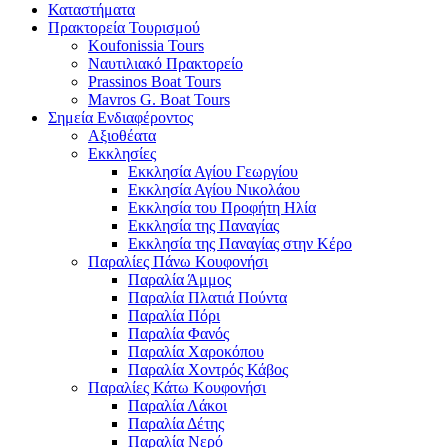
Καταστήματα
Πρακτορεία Τουρισμού
Koufonissia Tours
Ναυτιλιακό Πρακτορείο
Prassinos Boat Tours
Mavros G. Boat Tours
Σημεία Ενδιαφέροντος
Αξιοθέατα
Εκκλησίες
Εκκλησία Αγίου Γεωργίου
Εκκλησία Αγίου Νικολάου
Εκκλησία του Προφήτη Ηλία
Εκκλησία της Παναγίας
Εκκλησία της Παναγίας στην Κέρο
Παραλίες Πάνω Κουφονήσι
Παραλία Άμμος
Παραλία Πλατιά Πούντα
Παραλία Πόρι
Παραλία Φανός
Παραλία Χαροκόπου
Παραλία Χοντρός Κάβος
Παραλίες Κάτω Κουφονήσι
Παραλία Λάκοι
Παραλία Δέτης
Παραλία Νερό