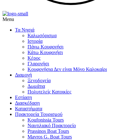
Menu
Τα Νησιά
Καλωσόρισμα
Ιστορία
Πάνω Κουφονήσι
Κάτω Κουφονήσι
,
Κέρος
Γλαρονήσι
Κουφονήσια Δεν είναι Μόνο Καλοκαίρι
Διαμονή
,
Ξενοδοχεία
Δωμάτια
Πολυτελείς Κατοικίες
Εστίαση
Διασκέδαση
Καταστήματα
Πρακτορεία Τουρισμού
Koufonissia Tours
Ναυτιλιακό Πρακτορείο
ι
Prassinos Boat Tours
Mavros G. Boat Tours