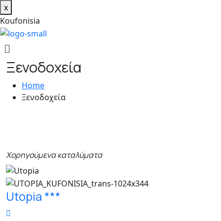
x
K
o
u
f
o
n
i
s
i
a
Ξενοδοχεία
Home
Ξενοδοχεία
Χορηγούμενα καταλύματα
Utopia ***