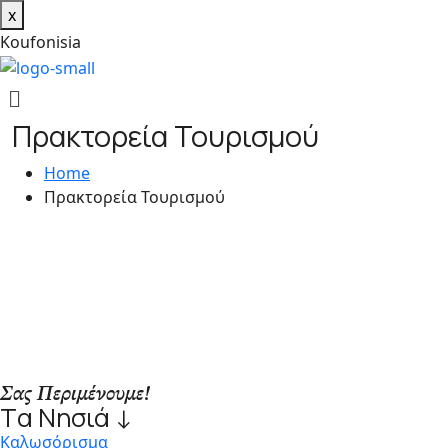
x
K
o
u
f
o
n
i
s
i
a
Πρακτορεία Τουρισμού
Home
Πρακτορεία Τουρισμού
Σας Περιμένουμε!
Tα Νησιά ↓
Kαλωσόρισμα