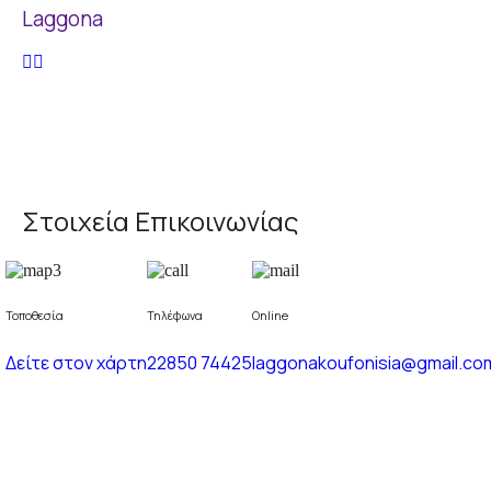
Laggona
Στοιχεία Επικοινωνίας
Τοποθεσία
Τηλέφωνα
Online
Δείτε στον χάρτη
22850 74425
laggonakoufonisia@gmail.co