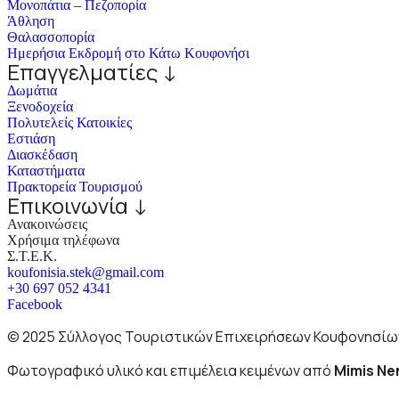
Μονοπάτια – Πεζοπορία
Άθληση
Θαλασσοπορία
Ημερήσια Εκδρομή στο Κάτω Κουφονήσι
Επαγγελματίες ↓
Δωμάτια
Ξενοδοχεία
Πολυτελείς Κατοικίες
Εστιάση
Διασκέδαση
Καταστήματα
Πρακτορεία Τουρισμού
Επικοινωνία ↓
Ανακοινώσεις
Χρήσιμα τηλέφωνα
Σ.Τ.Ε.Κ.
koufonisia.stek@gmail.com
+30 697 052 4341
Facebook
© 2025 Σύλλογος Τουριστικών Επιχειρήσεων Κουφονησίω
Φωτογραφικό υλικό και επιμέλεια κειμένων από
Mimis Ne