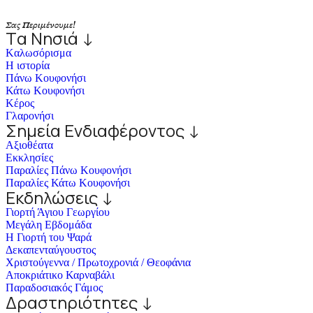
Σας Περιμένουμε!
Tα Νησιά ↓
Kαλωσόρισμα
Η ιστορία
Πάνω Κουφονήσι
Κάτω Κουφονήσι
Κέρος
Γλαρονήσι
Σημεία Ενδιαφέροντος ↓
Αξιοθέατα
Εκκλησίες
Παραλίες Πάνω Κουφονήσι
Παραλίες Κάτω Κουφονήσι
Εκδηλώσεις ↓
Γιορτή Άγιου Γεωργίου
Μεγάλη Εβδομάδα
Η Γιορτή του Ψαρά
Δεκαπενταύγουστος
Χριστούγεννα / Πρωτοχρονιά / Θεοφάνια
Αποκριάτικο Καρναβάλι
Παραδοσιακός Γάμος
Δραστηριότητες ↓