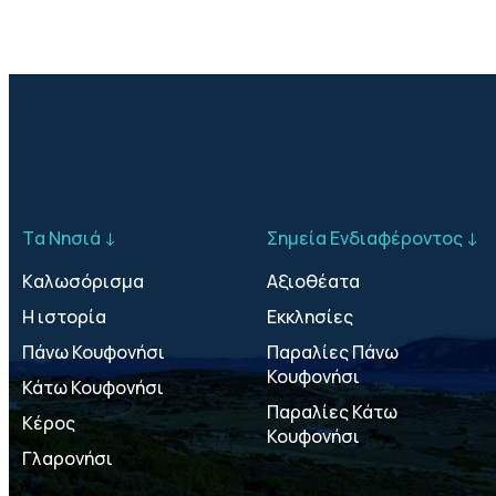
Tα Νησιά ↓
Σημεία Ενδιαφέροντος ↓
Kαλωσόρισμα
Αξιοθέατα
Η ιστορία
Εκκλησίες
Πάνω Κουφονήσι
Παραλίες Πάνω
Κουφονήσι
Κάτω Κουφονήσι
Παραλίες Κάτω
Κέρος
Κουφονήσι
Γλαρονήσι