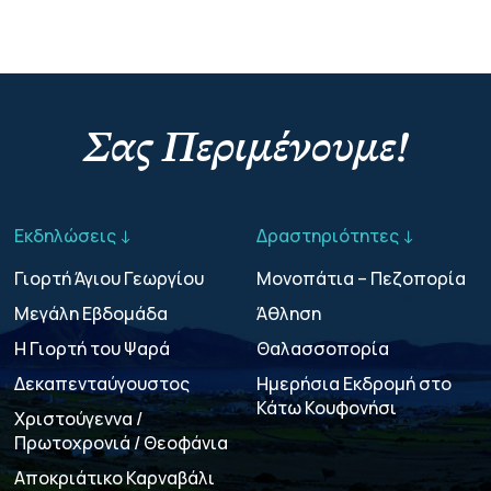
Σας Περιμένουμε!
Εκδηλώσεις ↓
Δραστηριότητες ↓
Γιορτή Άγιου Γεωργίου
Μονοπάτια – Πεζοπορία
Μεγάλη Εβδομάδα
Άθληση
Η Γιορτή του Ψαρά
Θαλασσοπορία
Δεκαπενταύγουστος
Ημερήσια Εκδρομή στο
Κάτω Κουφονήσι
Χριστούγεννα /
Πρωτοχρονιά / Θεοφάνια
Αποκριάτικο Καρναβάλι