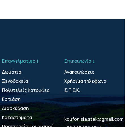
Επαγγελματίες ↓
Επικοινωνία ↓
Δωμάτια
Ανακοινώσεις
Ξενοδοχεία
Χρήσιμα τηλέφωνα
Πολυτελείς Κατοικίες
Σ.Τ.Ε.Κ.
Εστιάση
Διασκέδαση
Καταστήματα
koufonisia.stek@gmail.com
Πρακτορεία Τουρισμού