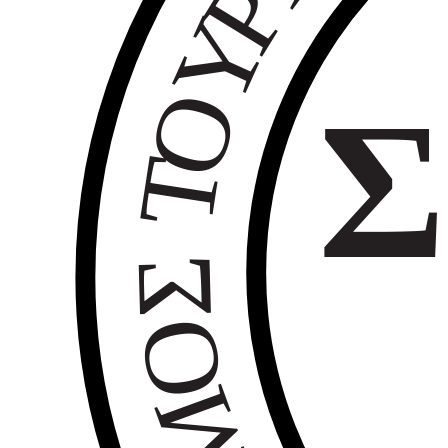
Ρ
Υ
Ο
Σ
Τ
Σ
Ο
Μ