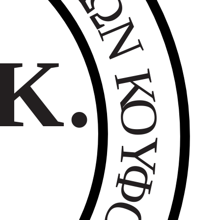
Ω
Ν
Κ.
Κ
Ο
Υ
Φ