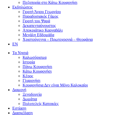
Πεζοπορία στο Κάτω Κουφονήσι
Εκδηλώσεις
Γιορτή Άγιου Γεωργίου
Παραδοσιακός Γάμος
Γιορτή του Ψαρά
Δεκαπενταύγουστος
Αποκριάτικο Καρναβάλι
Μεγάλη Εβδομάδα
Χριστούγεννα – Πρωτοχρονιά – Θεοφάνια
EN
Τα Νησιά
Καλωσόρισμα
Ιστορία
Πάνω Κουφονήσι
Κάτω Κουφονήσι
Κέρος
Γλαρονήσι
Κουφονήσια Δεν είναι Μόνο Καλοκαίρι
Διαμονή
Ξενοδοχεία
Δωμάτια
Πολυτελείς Κατοικίες
Εστίαση
Διασκέδαση