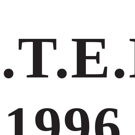
.Τ.Ε.
1996