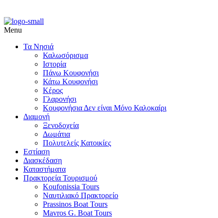
Menu
Τα Νησιά
Καλωσόρισμα
Ιστορία
Πάνω Κουφονήσι
Κάτω Κουφονήσι
Κέρος
Γλαρονήσι
Κουφονήσια Δεν είναι Μόνο Καλοκαίρι
Διαμονή
Ξενοδοχεία
Δωμάτια
Πολυτελείς Κατοικίες
Εστίαση
Διασκέδαση
Καταστήματα
Πρακτορεία Τουρισμού
Koufonissia Tours
Ναυτιλιακό Πρακτορείο
Prassinos Boat Tours
Mavros G. Boat Tours