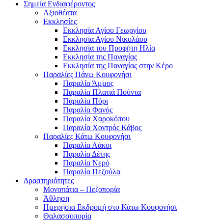
Σημεία Ενδιαφέροντος
Αξιοθέατα
Εκκλησίες
Εκκλησία Αγίου Γεωργίου
Εκκλησία Αγίου Νικολάου
Εκκλησία του Προφήτη Ηλία
Εκκλησία της Παναγίας
Εκκλησία της Παναγίας στην Κέρο
Παραλίες Πάνω Κουφονήσι
Παραλία Άμμος
Παραλία Πλατιά Πούντα
Παραλία Πόρι
Παραλία Φανός
Παραλία Χαροκόπου
Παραλία Χοντρός Κάβος
Παραλίες Κάτω Κουφονήσι
Παραλία Λάκοι
Παραλία Δέτης
Παραλία Νερό
Παραλία Πεζούλα
Δραστηριότητες
Μονοπάτια – Πεζοπορία
Άθληση
Ημερήσια Εκδρομή στο Κάτω Κουφονήσι
Θαλασσοπορία