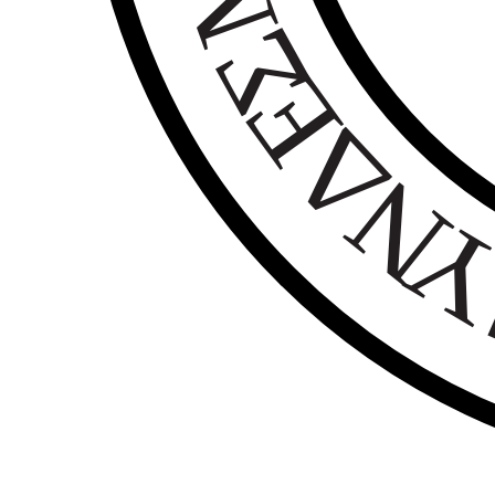
Σ
Ε
Δ
Ν