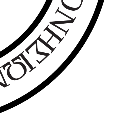
Ο
Ν
Η
Σ
Ι
Ω
Ν