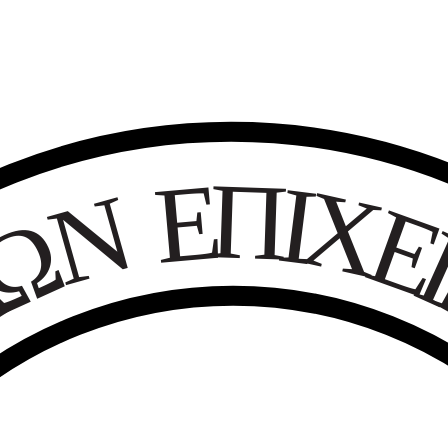
Ε
Π
Ι
Χ
Ν
Ω
Κ