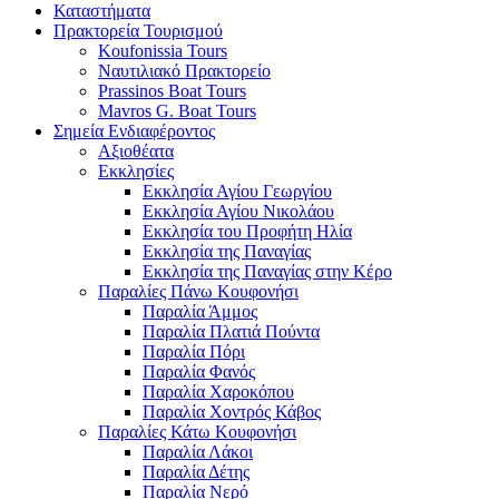
Καταστήματα
Πρακτορεία Τουρισμού
Koufonissia Tours
Ναυτιλιακό Πρακτορείο
Prassinos Boat Tours
Mavros G. Boat Tours
Σημεία Ενδιαφέροντος
Αξιοθέατα
Εκκλησίες
Εκκλησία Αγίου Γεωργίου
Εκκλησία Αγίου Νικολάου
Εκκλησία του Προφήτη Ηλία
Εκκλησία της Παναγίας
Εκκλησία της Παναγίας στην Κέρο
Παραλίες Πάνω Κουφονήσι
Παραλία Άμμος
Παραλία Πλατιά Πούντα
Παραλία Πόρι
Παραλία Φανός
Παραλία Χαροκόπου
Παραλία Χοντρός Κάβος
Παραλίες Κάτω Κουφονήσι
Παραλία Λάκοι
Παραλία Δέτης
Παραλία Νερό