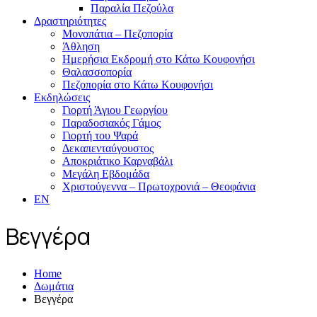
Παραλία Πεζούλα
Δραστηριότητες
Μονοπάτια – Πεζοπορία
Άθληση
Ημερήσια Εκδρομή στο Κάτω Κουφονήσι
Θαλασσοπορία
Πεζοπορία στο Κάτω Κουφονήσι
Εκδηλώσεις
Γιορτή Άγιου Γεωργίου
Παραδοσιακός Γάμος
Γιορτή του Ψαρά
Δεκαπενταύγουστος
Αποκριάτικο Καρναβάλι
Μεγάλη Εβδομάδα
Χριστούγεννα – Πρωτοχρονιά – Θεοφάνια
EN
Βεγγέρα
Home
Δωμάτια
Βεγγέρα