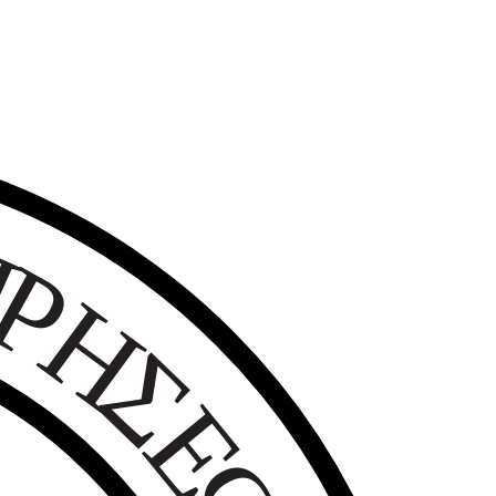
Ε
Ι
Ρ
Η
Σ
Ε