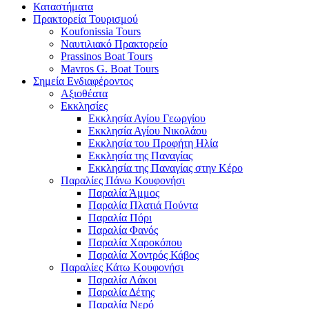
Καταστήματα
Πρακτορεία Τουρισμού
Koufonissia Tours
Ναυτιλιακό Πρακτορείο
Prassinos Boat Tours
Mavros G. Boat Tours
Σημεία Ενδιαφέροντος
Αξιοθέατα
Εκκλησίες
Εκκλησία Αγίου Γεωργίου
Εκκλησία Αγίου Νικολάου
Εκκλησία του Προφήτη Ηλία
Εκκλησία της Παναγίας
Εκκλησία της Παναγίας στην Κέρο
Παραλίες Πάνω Κουφονήσι
Παραλία Άμμος
Παραλία Πλατιά Πούντα
Παραλία Πόρι
Παραλία Φανός
Παραλία Χαροκόπου
Παραλία Χοντρός Κάβος
Παραλίες Κάτω Κουφονήσι
Παραλία Λάκοι
Παραλία Δέτης
Παραλία Νερό