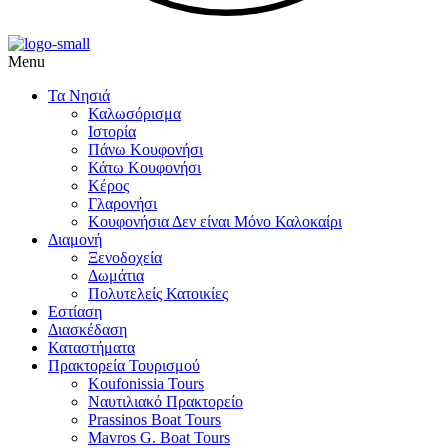
Menu
Τα Νησιά
Καλωσόρισμα
Ιστορία
Πάνω Κουφονήσι
Κάτω Κουφονήσι
,
Κέρος
Γλαρονήσι
Κουφονήσια Δεν είναι Μόνο Καλοκαίρι
Διαμονή
,
Ξενοδοχεία
Δωμάτια
Πολυτελείς Κατοικίες
Εστίαση
Διασκέδαση
Καταστήματα
Πρακτορεία Τουρισμού
Koufonissia Tours
Ναυτιλιακό Πρακτορείο
ι
Prassinos Boat Tours
Mavros G. Boat Tours