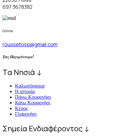
22850 71844
697 3678382
Online
roussetosp@gmail.com
Σας Περιμένουμε!
Tα Νησιά ↓
Kαλωσόρισμα
Η ιστορία
Πάνω Κουφονήσι
Κάτω Κουφονήσι
Κέρος
Γλαρονήσι
Σημεία Ενδιαφέροντος ↓