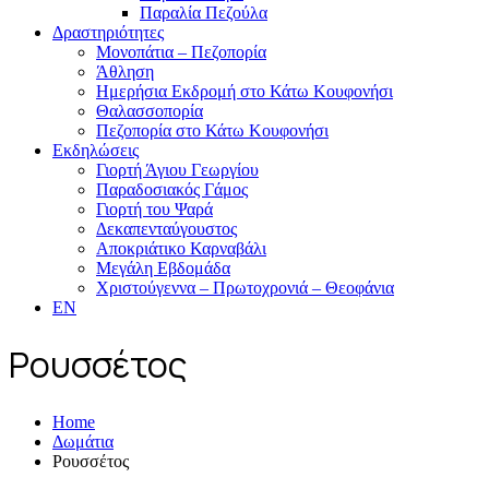
Παραλία Πεζούλα
Δραστηριότητες
Μονοπάτια – Πεζοπορία
Άθληση
Ημερήσια Εκδρομή στο Κάτω Κουφονήσι
Θαλασσοπορία
Πεζοπορία στο Κάτω Κουφονήσι
Εκδηλώσεις
Γιορτή Άγιου Γεωργίου
Παραδοσιακός Γάμος
Γιορτή του Ψαρά
Δεκαπενταύγουστος
Αποκριάτικο Καρναβάλι
Μεγάλη Εβδομάδα
Χριστούγεννα – Πρωτοχρονιά – Θεοφάνια
EN
Ρουσσέτος
Home
Δωμάτια
Ρουσσέτος