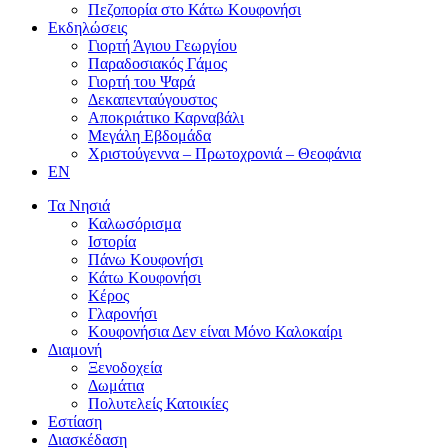
Πεζοπορία στο Κάτω Κουφονήσι
Εκδηλώσεις
Γιορτή Άγιου Γεωργίου
Παραδοσιακός Γάμος
Γιορτή του Ψαρά
Δεκαπενταύγουστος
Αποκριάτικο Καρναβάλι
Μεγάλη Εβδομάδα
Χριστούγεννα – Πρωτοχρονιά – Θεοφάνια
EN
Τα Νησιά
Καλωσόρισμα
Ιστορία
Πάνω Κουφονήσι
Κάτω Κουφονήσι
Κέρος
Γλαρονήσι
Κουφονήσια Δεν είναι Μόνο Καλοκαίρι
Διαμονή
Ξενοδοχεία
Δωμάτια
Πολυτελείς Κατοικίες
Εστίαση
Διασκέδαση