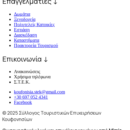
Επαγγελματίες ↓
Δωμάτια
Ξενοδοχεία
Πολυτελείς Κατοικίες
Εστιάση
Διασκέδαση
Καταστήματα
Πρακτορεία Τουρισμού
Επικοινωνία ↓
Ανακοινώσεις
Χρήσιμα τηλέφωνα
Σ.Τ.Ε.Κ.
koufonisia.stek@gmail.com
+30 697 052 4341
Facebook
© 2025 Σύλλογος Τουριστικών Επιχειρήσεων
Κουφονησίων