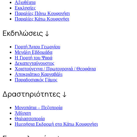
Αξιοθέατα
Εκκλησίες
Παραλίες Πάνω Κουφονήσι
Παραλίες Κάτω Κουφονήσι
Εκδηλώσεις ↓
Γιορτή Άγιου Γεωργίου
Μεγάλη Εβδομάδα
Η Γιορτή του Ψαρά
Δεκαπενταύγουστος
Χριστούγεννα / Πρωτοχρονιά / Θεοφάνια
Αποκριάτικο Καρναβάλι
Παραδοσιακός Γάμος
Δραστηριότητες ↓
Μονοπάτια – Πεζοπορία
Άθληση
Θαλασσοπορία
Ημερήσια Εκδρομή στο Κάτω Κουφονήσι