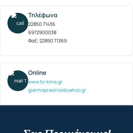
Τηλέφωνα
22850 71436
6972900038
Φαξ: 22850 71369
Online
www.to-kima.gr
giannisprasinos@yahoo.gr