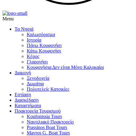
Menu
Τα Νησιά
Καλωσόρισμα
Ιστορία
Πάνω Κουφονήσι
Κάτω Κουφονήσι
,
Κέρος
Γλαρονήσι
Κουφονήσια Δεν είναι Μόνο Καλοκαίρι
Διαμονή
,
Ξενοδοχεία
Δωμάτια
Πολυτελείς Κατοικίες
Εστίαση
Διασκέδαση
Καταστήματα
Πρακτορεία Τουρισμού
Koufonissia Tours
Ναυτιλιακό Πρακτορείο
ι
Prassinos Boat Tours
Mavros G. Boat Tours