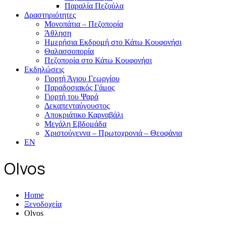
Παραλία Πεζούλα
Δραστηριότητες
Μονοπάτια – Πεζοπορία
Άθληση
Ημερήσια Εκδρομή στο Κάτω Κουφονήσι
Θαλασσοπορία
Πεζοπορία στο Κάτω Κουφονήσι
Εκδηλώσεις
Γιορτή Άγιου Γεωργίου
Παραδοσιακός Γάμος
Γιορτή του Ψαρά
Δεκαπενταύγουστος
Αποκριάτικο Καρναβάλι
Μεγάλη Εβδομάδα
Χριστούγεννα – Πρωτοχρονιά – Θεοφάνια
EN
Olvos
Home
Ξενοδοχεία
Olvos