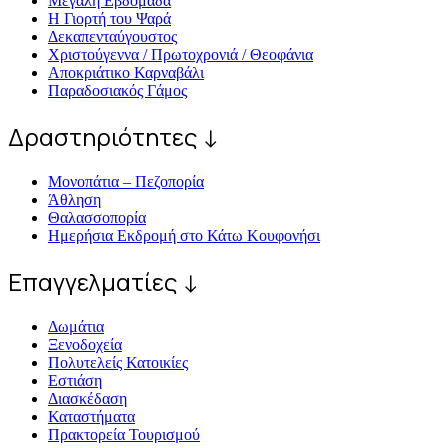
Μεγάλη Εβδομάδα
Η Γιορτή του Ψαρά
Δεκαπενταύγουστος
Χριστούγεννα / Πρωτοχρονιά / Θεοφάνια
Αποκριάτικο Καρναβάλι
Παραδοσιακός Γάμος
Δραστηριότητες ↓
Μονοπάτια – Πεζοπορία
Άθληση
Θαλασσοπορία
Ημερήσια Εκδρομή στο Κάτω Κουφονήσι
Επαγγελματίες ↓
Δωμάτια
Ξενοδοχεία
Πολυτελείς Κατοικίες
Εστιάση
Διασκέδαση
Καταστήματα
Πρακτορεία Τουρισμού