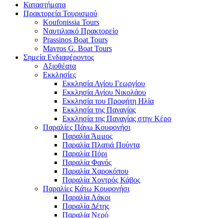
Καταστήματα
Πρακτορεία Τουρισμού
Koufonissia Tours
Ναυτιλιακό Πρακτορείο
Prassinos Boat Tours
Mavros G. Boat Tours
Σημεία Ενδιαφέροντος
Αξιοθέατα
Εκκλησίες
Εκκλησία Αγίου Γεωργίου
Εκκλησία Αγίου Νικολάου
Εκκλησία του Προφήτη Ηλία
Εκκλησία της Παναγίας
Εκκλησία της Παναγίας στην Κέρο
Παραλίες Πάνω Κουφονήσι
Παραλία Άμμος
Παραλία Πλατιά Πούντα
Παραλία Πόρι
Παραλία Φανός
Παραλία Χαροκόπου
Παραλία Χοντρός Κάβος
Παραλίες Κάτω Κουφονήσι
Παραλία Λάκοι
Παραλία Δέτης
Παραλία Νερό