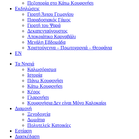
Πεζοπορία στο Κάτω Κουφονήσι
Εκδηλώσεις
Γιορτή Άγιου Γεωργίου
Παραδοσιακός Γάμος
Γιορτή του Ψαρά
Δεκαπενταύγουστος
Αποκριάτικο Καρναβάλι
Μεγάλη Εβδομάδα
Χριστούγεννα – Πρωτοχρονιά – Θεοφάνια
EN
Τα Νησιά
Καλωσόρισμα
Ιστορία
Πάνω Κουφονήσι
Κάτω Κουφονήσι
Κέρος
Γλαρονήσι
Κουφονήσια Δεν είναι Μόνο Καλοκαίρι
Διαμονή
Ξενοδοχεία
Δωμάτια
Πολυτελείς Κατοικίες
Εστίαση
Διασκέδαση