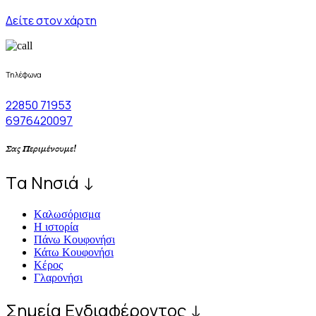
Δείτε στον χάρτη
Τηλέφωνα
22850 71953
6976420097
Σας Περιμένουμε!
Tα Νησιά ↓
Kαλωσόρισμα
Η ιστορία
Πάνω Κουφονήσι
Κάτω Κουφονήσι
Κέρος
Γλαρονήσι
Σημεία Ενδιαφέροντος ↓