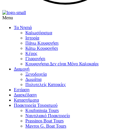
Menu
Τα Νησιά
Καλωσόρισμα
Ιστορία
Πάνω Κουφονήσι
Κάτω Κουφονήσι
,
Κέρος
Γλαρονήσι
Κουφονήσια Δεν είναι Μόνο Καλοκαίρι
Διαμονή
,
Ξενοδοχεία
Δωμάτια
Πολυτελείς Κατοικίες
Εστίαση
Διασκέδαση
Καταστήματα
Πρακτορεία Τουρισμού
Koufonissia Tours
Ναυτιλιακό Πρακτορείο
ι
Prassinos Boat Tours
Mavros G. Boat Tours