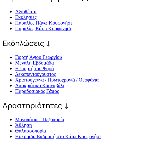
Αξιοθέατα
Εκκλησίες
Παραλίες Πάνω Κουφονήσι
Παραλίες Κάτω Κουφονήσι
Εκδηλώσεις ↓
Γιορτή Άγιου Γεωργίου
Μεγάλη Εβδομάδα
Η Γιορτή του Ψαρά
Δεκαπενταύγουστος
Χριστούγεννα / Πρωτοχρονιά / Θεοφάνια
Αποκριάτικο Καρναβάλι
Παραδοσιακός Γάμος
Δραστηριότητες ↓
Μονοπάτια – Πεζοπορία
Άθληση
Θαλασσοπορία
Ημερήσια Εκδρομή στο Κάτω Κουφονήσι