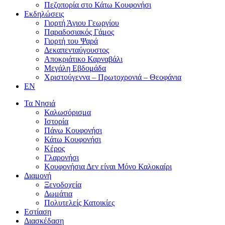
Πεζοπορία στο Κάτω Κουφονήσι
Εκδηλώσεις
Γιορτή Άγιου Γεωργίου
Παραδοσιακός Γάμος
Γιορτή του Ψαρά
Δεκαπενταύγουστος
Αποκριάτικο Καρναβάλι
Μεγάλη Εβδομάδα
Χριστούγεννα – Πρωτοχρονιά – Θεοφάνια
EN
Τα Νησιά
Καλωσόρισμα
Ιστορία
Πάνω Κουφονήσι
Κάτω Κουφονήσι
Κέρος
Γλαρονήσι
Κουφονήσια Δεν είναι Μόνο Καλοκαίρι
Διαμονή
Ξενοδοχεία
Δωμάτια
Πολυτελείς Κατοικίες
Εστίαση
Διασκέδαση