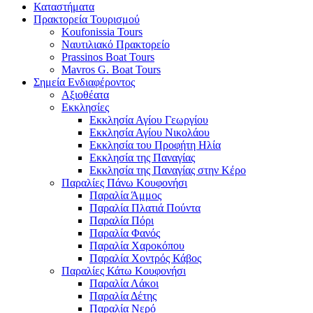
Καταστήματα
Πρακτορεία Τουρισμού
Koufonissia Tours
Ναυτιλιακό Πρακτορείο
Prassinos Boat Tours
Mavros G. Boat Tours
Σημεία Ενδιαφέροντος
Αξιοθέατα
Εκκλησίες
Εκκλησία Αγίου Γεωργίου
Εκκλησία Αγίου Νικολάου
Εκκλησία του Προφήτη Ηλία
Εκκλησία της Παναγίας
Εκκλησία της Παναγίας στην Κέρο
Παραλίες Πάνω Κουφονήσι
Παραλία Άμμος
Παραλία Πλατιά Πούντα
Παραλία Πόρι
Παραλία Φανός
Παραλία Χαροκόπου
Παραλία Χοντρός Κάβος
Παραλίες Κάτω Κουφονήσι
Παραλία Λάκοι
Παραλία Δέτης
Παραλία Νερό